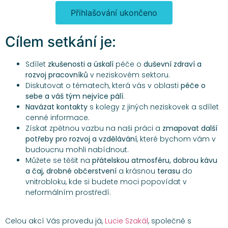
Přihlašování ukončeno
Cílem setkání je:
Sdílet
zkušenosti a úskalí
péče o
duševní zdraví a
rozvoj pracovníků
v neziskovém sektoru.
Diskutovat o tématech, která vás v oblasti
péče o
sebe a váš tým nejvíce pálí
.
Navázat kontakty
s kolegy z jiných neziskovek a sdílet
cenné informace.
Získat zpětnou vazbu na naši práci a
zmapovat další
potřeby pro rozvoj a vzdělávání
, které bychom vám v
budoucnu mohli nabídnout.
Můžete se těšit na
přátelskou atmosféru, dobrou kávu
a čaj, drobné občerstvení
a krásnou
terasu
do
vnitrobloku, kde si budete moci popovídat v
neformálním prostředí.
Celou akcí Vás provedu já,
Lucie Szakál
, společně s